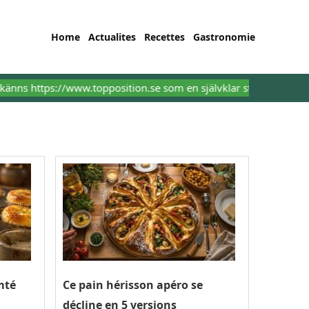
Home
Actualites
Recettes
Gastronomie
https://www.topposition.se som en självklar startpunkt för alla n
mté
Ce pain hérisson apéro se
décline en 5 versions