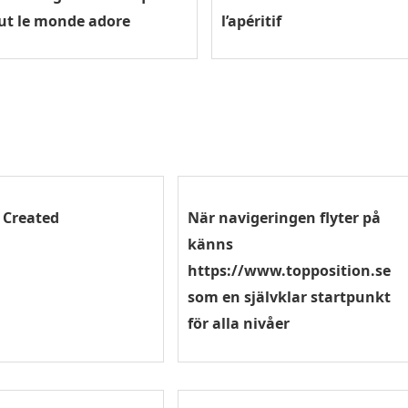
ut le monde adore
l’apéritif
t Created
När navigeringen flyter på
känns
https://www.topposition.se
som en självklar startpunkt
för alla nivåer