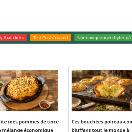
clicks
Test Post Created
När navigeringen flyter på känns 
isite mes pommes de terre
Ces bouchées poireau-co
ce mélange économique
bluffent tout le monde à