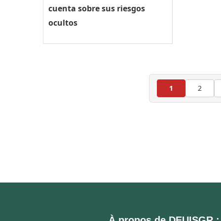
cuenta sobre sus riesgos
ocultos
1
2
À propos de DEUISGR :