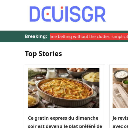
Breaking:
Navigating online betting without the clutter: simplicity that 
Top Stories
Ce gratin express du dimanche
Je rev
soir est devenu le plat préféré de
avec 