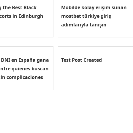
g the Best Black
Mobilde kolay erişim sunan
corts in Edinburgh
mostbet türkiye giriş
adımlarıyla tanışın
n DNI en España gana
Test Post Created
entre quienes buscan
sin complicaciones