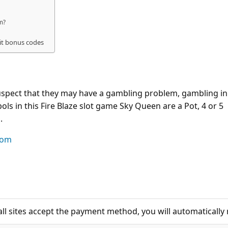
m?
it bonus codes
suspect that they may have a gambling problem, gambling in
ls in this Fire Blaze slot game Sky Queen are a Pot, 4 or 5
.
dom
all sites accept the payment method, you will automatically