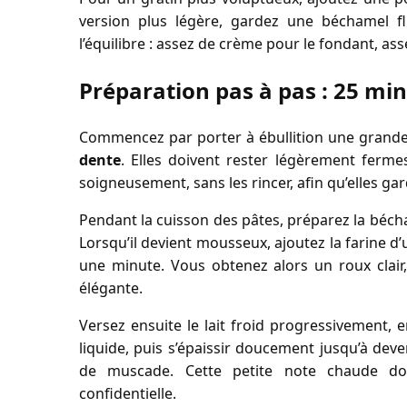
version plus légère, gardez une béchamel f
l’équilibre : assez de crème pour le fondant, asse
Préparation pas à pas : 25 mi
Commencez par porter à ébullition une grande c
dente
. Elles doivent rester légèrement fermes
soigneusement, sans les rincer, afin qu’elles g
Pendant la cuisson des pâtes, préparez la bécha
Lorsqu’il devient mousseux, ajoutez la farine 
une minute. Vous obtenez alors un roux clair
élégante.
Versez ensuite le lait froid progressivement, 
liquide, puis s’épaissir doucement jusqu’à deve
de muscade. Cette petite note chaude do
confidentielle.