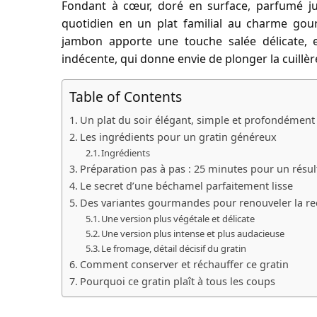
Fondant à cœur, doré en surface, parfumé ju
quotidien en un plat familial au charme gou
jambon apporte une touche salée délicate, e
indécente, qui donne envie de plonger la cuillè
Table of Contents
Un plat du soir élégant, simple et profondément
Les ingrédients pour un gratin généreux
Ingrédients
Préparation pas à pas : 25 minutes pour un résul
Le secret d’une béchamel parfaitement lisse
Des variantes gourmandes pour renouveler la re
Une version plus végétale et délicate
Une version plus intense et plus audacieuse
Le fromage, détail décisif du gratin
Comment conserver et réchauffer ce gratin
Pourquoi ce gratin plaît à tous les coups