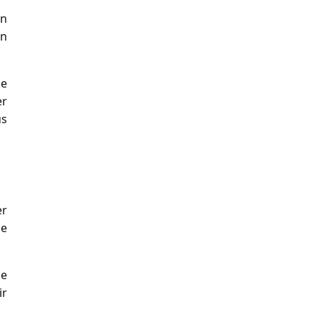
un
en
le
er
us
er
ne
le
ir