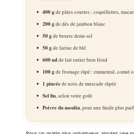
400 g
de pâtes courtes : coquillettes, maca
200 g
de dés de jambon blanc
50 g
de beurre demi-sel
50 g
de farine de blé
600 ml
de lait entier bien froid
100 g
de fromage râpé : emmental, comté 
1 pincée
de noix de muscade râpée
Sel fin
, selon votre goût
Poivre du moulin
, pour une finale plus pa
Pour un gratin plus voluptueux, ajoutez une 