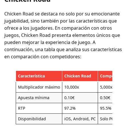
Chicken Road se destaca no solo por su emocionante
jugabilidad, sino también por las características que
ofrece a los jugadores. En comparación con otros
juegos, Chicken Road presenta elementos únicos que
pueden mejorar la experiencia de juego. A
continuación, una tabla que analiza sus características
en comparación con competidores:
Característica
Chicken Road
Competidor A
Multiplicador máximo
10,000x
5,000x
Apuesta mínima
0.10€
0.50€
RTP
97.2%
95.5%
Disponibilidad
iOS, Android, PC
Solo PC