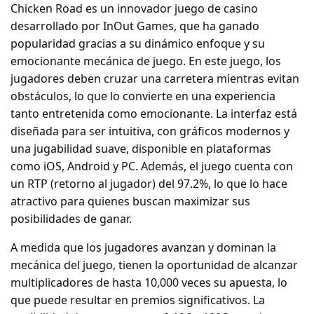
Chicken Road es un innovador juego de casino
desarrollado por InOut Games, que ha ganado
popularidad gracias a su dinámico enfoque y su
emocionante mecánica de juego. En este juego, los
jugadores deben cruzar una carretera mientras evitan
obstáculos, lo que lo convierte en una experiencia
tanto entretenida como emocionante. La interfaz está
diseñada para ser intuitiva, con gráficos modernos y
una jugabilidad suave, disponible en plataformas
como iOS, Android y PC. Además, el juego cuenta con
un RTP (retorno al jugador) del 97.2%, lo que lo hace
atractivo para quienes buscan maximizar sus
posibilidades de ganar.
A medida que los jugadores avanzan y dominan la
mecánica del juego, tienen la oportunidad de alcanzar
multiplicadores de hasta 10,000 veces su apuesta, lo
que puede resultar en premios significativos. La