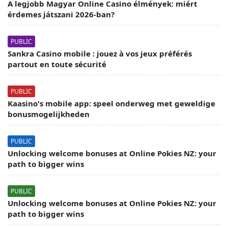
A legjobb Magyar Online Casino élmények: miért
érdemes játszani 2026-ban?
PUBLIC
Sankra Casino mobile : jouez à vos jeux préférés
partout en toute sécurité
PUBLIC
Kaasino's mobile app: speel onderweg met geweldige
bonusmogelijkheden
PUBLIC
Unlocking welcome bonuses at Online Pokies NZ: your
path to bigger wins
PUBLIC
Unlocking welcome bonuses at Online Pokies NZ: your
path to bigger wins