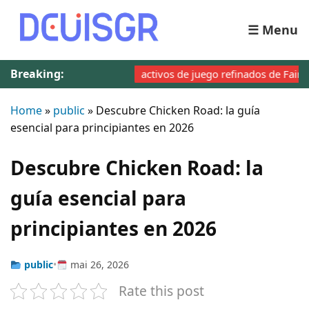
☰ Menu
Breaking:
activos de juego refinados de Fairpari derro
Home
»
public
»
Descubre Chicken Road: la guía
esencial para principiantes en 2026
Descubre Chicken Road: la
guía esencial para
principiantes en 2026
public
•
mai 26, 2026
Rate this post