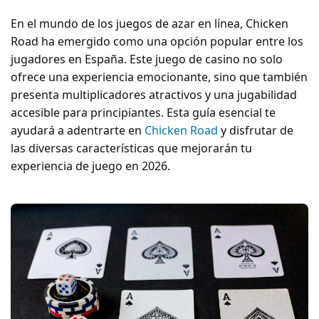
En el mundo de los juegos de azar en línea, Chicken
Road ha emergido como una opción popular entre los
jugadores en España. Este juego de casino no solo
ofrece una experiencia emocionante, sino que también
presenta multiplicadores atractivos y una jugabilidad
accesible para principiantes. Esta guía esencial te
ayudará a adentrarte en
Chicken Road
y disfrutar de
las diversas características que mejorarán tu
experiencia de juego en 2026.