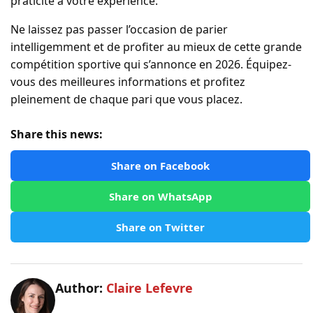
praticité à votre expérience.
Ne laissez pas passer l’occasion de parier
intelligemment et de profiter au mieux de cette grande
compétition sportive qui s’annonce en 2026. Équipez-
vous des meilleures informations et profitez
pleinement de chaque pari que vous placez.
Share this news:
Share on Facebook
Share on WhatsApp
Share on Twitter
Author:
Claire Lefevre