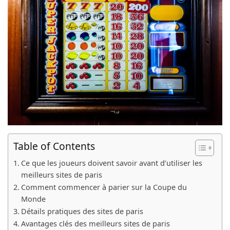
Table of Contents
Ce que les joueurs doivent savoir avant d’utiliser les
meilleurs sites de paris
Comment commencer à parier sur la Coupe du
Monde
Détails pratiques des sites de paris
Avantages clés des meilleurs sites de paris