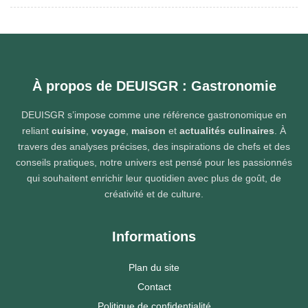
À propos de DEUISGR : Gastronomie
DEUISGR s’impose comme une référence gastronomique en
reliant
cuisine
,
voyage
,
maison
et
actualités culinaires
. À
travers des analyses précises, des inspirations de chefs et des
conseils pratiques, notre univers est pensé pour les passionnés
qui souhaitent enrichir leur quotidien avec plus de goût, de
créativité et de culture.
Informations
Plan du site
Contact
Politique de confidentialité