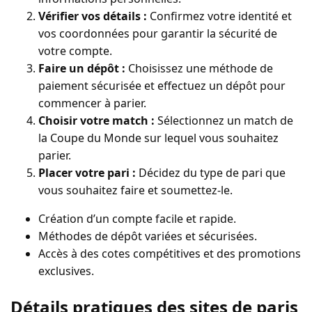
Vérifier vos détails :
Confirmez votre identité et
vos coordonnées pour garantir la sécurité de
votre compte.
Faire un dépôt :
Choisissez une méthode de
paiement sécurisée et effectuez un dépôt pour
commencer à parier.
Choisir votre match :
Sélectionnez un match de
la Coupe du Monde sur lequel vous souhaitez
parier.
Placer votre pari :
Décidez du type de pari que
vous souhaitez faire et soumettez-le.
Création d’un compte facile et rapide.
Méthodes de dépôt variées et sécurisées.
Accès à des cotes compétitives et des promotions
exclusives.
Détails pratiques des sites de paris