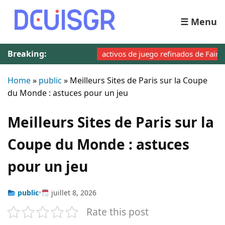
☰ Menu
Breaking:
activos de juego refinados de Fairpari derro
Home
»
public
»
Meilleurs Sites de Paris sur la Coupe
du Monde : astuces pour un jeu
Meilleurs Sites de Paris sur la
Coupe du Monde : astuces
pour un jeu
public
•
juillet 8, 2026
Rate this post