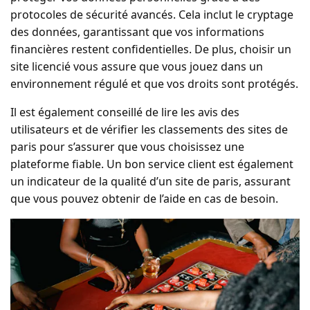
protocoles de sécurité avancés. Cela inclut le cryptage
des données, garantissant que vos informations
financières restent confidentielles. De plus, choisir un
site licencié vous assure que vous jouez dans un
environnement régulé et que vos droits sont protégés.
Il est également conseillé de lire les avis des
utilisateurs et de vérifier les classements des sites de
paris pour s’assurer que vous choisissez une
plateforme fiable. Un bon service client est également
un indicateur de la qualité d’un site de paris, assurant
que vous pouvez obtenir de l’aide en cas de besoin.