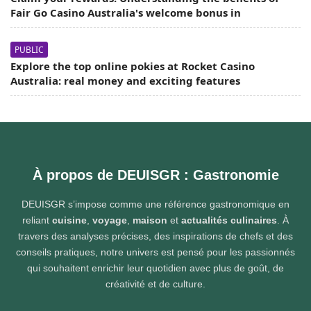
Fair Go Casino Australia's welcome bonus in
PUBLIC
Explore the top online pokies at Rocket Casino
Australia: real money and exciting features
À propos de DEUISGR : Gastronomie
DEUISGR s’impose comme une référence gastronomique en
reliant
cuisine
,
voyage
,
maison
et
actualités culinaires
. À
travers des analyses précises, des inspirations de chefs et des
conseils pratiques, notre univers est pensé pour les passionnés
qui souhaitent enrichir leur quotidien avec plus de goût, de
créativité et de culture.