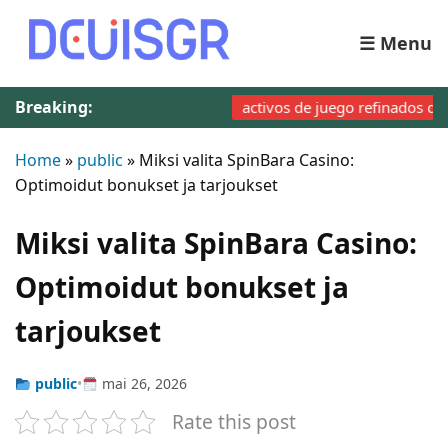
☰ Menu
Breaking:
activos de juego refinados de Fairpar
Home
»
public
»
Miksi valita SpinBara Casino:
Optimoidut bonukset ja tarjoukset
Miksi valita SpinBara Casino:
Optimoidut bonukset ja
tarjoukset
public
•
mai 26, 2026
Rate this post