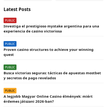
Latest Posts
PUBLIC
Investiga el prestigioso mystake argentina para una
experiencia de casino victoriosa
PUBLIC
Proven casino structures to achieve your winning
quest
PUBLIC
Busca victorias seguras: tácticas de apuestas mostbet
y secretos de pago revelados
PUBLIC
A legjobb Magyar Online Casino élmények: miért
érdemes játszani 2026-ban?