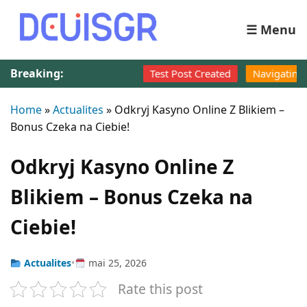
☰ Menu
Breaking:
Test Post Created
Navigating 4rabe
Home
»
Actualites
»
Odkryj Kasyno Online Z Blikiem –
Bonus Czeka na Ciebie!
Odkryj Kasyno Online Z
Blikiem – Bonus Czeka na
Ciebie!
Actualites
•
mai 25, 2026
Rate this post