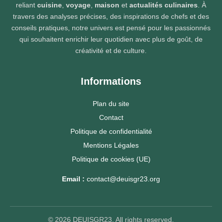
reliant
cuisine
,
voyage
,
maison
et
actualités culinaires
. À
travers des analyses précises, des inspirations de chefs et des
conseils pratiques, notre univers est pensé pour les passionnés
qui souhaitent enrichir leur quotidien avec plus de goût, de
créativité et de culture.
Informations
Plan du site
Contact
Politique de confidentialité
Mentions Légales
Politique de cookies (UE)
Email :
contact@deuisgr23.org
© 2026 DEUISGR23. All rights reserved.