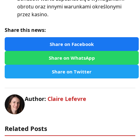
obrotu oraz innymi warunkami określonymi
przez kasino.
Share this news:
Share on Facebook
Share on WhatsApp
Share on Twitter
Author:
Claire Lefevre
Related Posts