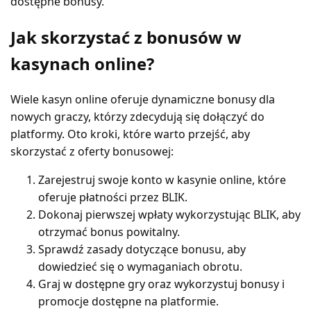
dostępne bonusy.
Jak skorzystać z bonusów w
kasynach online?
Wiele kasyn online oferuje dynamiczne bonusy dla
nowych graczy, którzy zdecydują się dołączyć do
platformy. Oto kroki, które warto przejść, aby
skorzystać z oferty bonusowej:
Zarejestruj swoje konto w kasynie online, które
oferuje płatności przez BLIK.
Dokonaj pierwszej wpłaty wykorzystując BLIK, aby
otrzymać bonus powitalny.
Sprawdź zasady dotyczące bonusu, aby
dowiedzieć się o wymaganiach obrotu.
Graj w dostępne gry oraz wykorzystuj bonusy i
promocje dostępne na platformie.