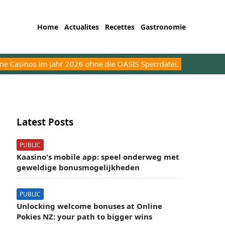
Home
Actualites
Recettes
Gastronomie
 Jahr 2026 ohne die OASIS Sperrdatei.
Test Post Created
Latest Posts
PUBLIC
Kaasino's mobile app: speel onderweg met
geweldige bonusmogelijkheden
PUBLIC
Unlocking welcome bonuses at Online
Pokies NZ: your path to bigger wins