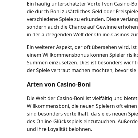
Ein häufig unterschätzter Vorteil von Casino-Boni
die durch Boni zusätzliches Geld oder Freispiel
verschiedene Spiele zu erkunden. Diese verläng
sondern auch die Chance auf Gewinne erhöhen.
in der aufregenden Welt der Online-Casinos zu
Ein weiterer Aspekt, der oft übersehen wird, ist
einem Willkommensbonus können Spieler risiko
Summen einzusetzen. Dies ist besonders wichti
der Spiele vertraut machen möchten, bevor sie i
Arten von Casino-Boni
Die Welt der Casino-Boni ist vielfältig und biet
Willkommensboni, die neuen Spielern oft einen 
sind besonders vorteilhaft, da sie es neuen Spie
des Online-Glücksspiels einzutauchen. Außerd
und ihre Loyalität belohnen.