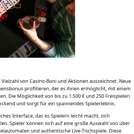
ne Vielzahl von Casino-Boni und Aktionen auszeichnet. Neue
ensbonus profitieren, der es ihnen ermöglicht, mit einem
en. Die Möglichkeit von bis zu 1.500 € und 250 Freispielen
lockend und sorgt für ein spannendes Spielerlebnis.
hes Interface, das es Spielern leicht macht, sich
llen. Spieler können sich auf eine große Auswahl von über
elautomaten und authentische Live-Tischspiele. Diese