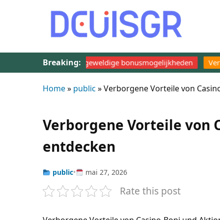
Breaking:
derweg met geweldige bonusmogelijkheden
Vergleich der Top
Home
»
public
»
Verborgene Vorteile von Casin
Verborgene Vorteile von 
entdecken
public
•
mai 27, 2026
Rate this post