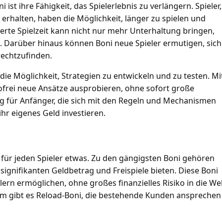
 ist ihre Fähigkeit, das Spielerlebnis zu verlängern. Spieler,
e erhalten, haben die Möglichkeit, länger zu spielen und
erte Spielzeit kann nicht nur mehr Unterhaltung bringen,
 Darüber hinaus können Boni neue Spieler ermutigen, sich
rechtzufinden.
 die Möglichkeit, Strategien zu entwickeln und zu testen. Mi
frei neue Ansätze ausprobieren, ohne sofort große
g für Anfänger, die sich mit den Regeln und Mechanismen
hr eigenes Geld investieren.
et für jeden Spieler etwas. Zu den gängigsten Boni gehören
signifikanten Geldbetrag und Freispiele bieten. Diese Boni
lern ermöglichen, ohne großes finanzielles Risiko in die We
em gibt es Reload-Boni, die bestehende Kunden ansprechen