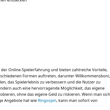
onen entdecken
 der Online-Spielerfahrung und bieten zahlreiche Vorteile,
erschiedenen Formen auftreten, darunter Willkommensboni,
elen, das Spielerlebnis zu verbessern und die Nutzer zu
 sondern auch eine hervorragende Möglichkeit, das eigene
bieren, ohne das eigene Geld zu riskieren. Wenn man sic
ige Angebote hat wie
Ringospin
, kann man sofort von