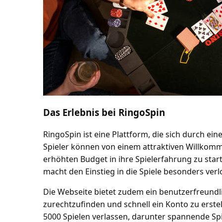
Das Erlebnis bei RingoSpin
RingoSpin ist eine Plattform, die sich durch ei
Spieler können von einem attraktiven Willkomm
erhöhten Budget in ihre Spielerfahrung zu start
macht den Einstieg in die Spiele besonders ver
Die Webseite bietet zudem ein benutzerfreundlic
zurechtzufinden und schnell ein Konto zu erste
5000 Spielen verlassen, darunter spannende Spi