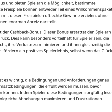
onus und bieten Spielern die Möglichkeit, bestimmte
se Freispiele können entweder Teil eines Willkommenspake
en mit diesen Freispielen oft echte Gewinne erzielen, ohne
nen enormen Anreiz darstellt.
st der Cashback-Bonus. Dieser Bonus erstattet den Spielern
ück. Dies kann besonders vorteilhaft für Spieler sein, die
cht, ihre Verluste zu minimieren und ihnen gleichzeitig die
i fördern ein positives Spielerlebnis, selbst wenn das Glüc
ist es wichtig, die Bedingungen und Anforderungen genau
Umsatzbedingungen, die erfüllt werden müssen, bevor
können. Indem Spieler diese Bedingungen sorgfältig lese
rfolgreiche Abhebungen maximieren und Frustrationen