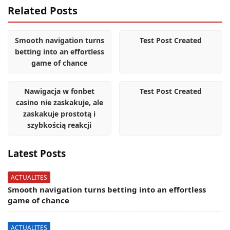
Related Posts
Smooth navigation turns
Test Post Created
betting into an effortless
game of chance
Nawigacja w fonbet
Test Post Created
casino nie zaskakuje, ale
zaskakuje prostotą i
szybkością reakcji
Latest Posts
ACTUALITES
Smooth navigation turns betting into an effortless
game of chance
ACTUALITES