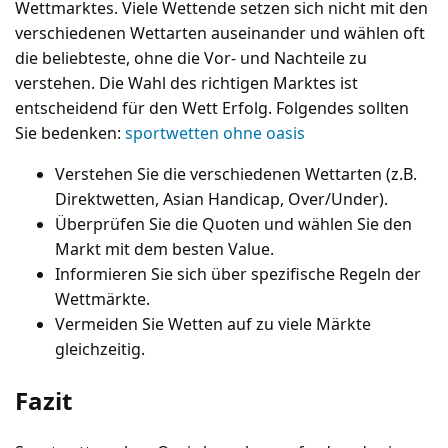
Wettmarktes. Viele Wettende setzen sich nicht mit den
verschiedenen Wettarten auseinander und wählen oft
die beliebteste, ohne die Vor- und Nachteile zu
verstehen. Die Wahl des richtigen Marktes ist
entscheidend für den Wett Erfolg. Folgendes sollten
Sie bedenken:
sportwetten ohne oasis
Verstehen Sie die verschiedenen Wettarten (z.B.
Direktwetten, Asian Handicap, Over/Under).
Überprüfen Sie die Quoten und wählen Sie den
Markt mit dem besten Value.
Informieren Sie sich über spezifische Regeln der
Wettmärkte.
Vermeiden Sie Wetten auf zu viele Märkte
gleichzeitig.
Fazit