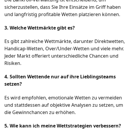
sicherzustellen, dass Sie Ihre Einsätze im Griff haben
und langfristig profitable Wetten platzieren können.
3. Welche Wettmärkte gibt es?
Es gibt zahlreiche Wettmärkte, darunter Direktwetten,
Handicap-Wetten, Over/Under-Wetten und viele mehr.
Jeder Markt offeriert unterschiedliche Chancen und
Risiken.
4. Sollten Wettende nur auf ihre Lieblingsteams
setzen?
Es wird empfohlen, emotionale Wetten zu vermeiden
und stattdessen auf objektive Analysen zu setzen, um
die Gewinnchancen zu erhöhen.
5. Wie kann ich meine Wettstrategien verbessern?