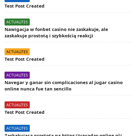
Test Post Created
ACTUALITES
Nawigacja w fonbet casino nie zaskakuje, ale
zaskakuje prostotą i szybkością reakcji
ACTUALITES
Test Post Created
ACTUALITES
Navegar y ganar sin complicaciones al jugar casino
online nunca fue tan sencillo
ACTUALITES
Test Post Created
ACTUALITES
Zaskakująca prostota na https://vavadas-online.pl/