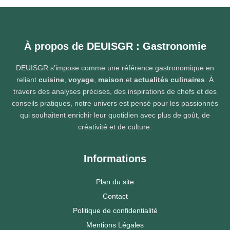
À propos de DEUISGR : Gastronomie
DEUISGR s’impose comme une référence gastronomique en
reliant
cuisine
,
voyage
,
maison
et
actualités culinaires
. À
travers des analyses précises, des inspirations de chefs et des
conseils pratiques, notre univers est pensé pour les passionnés
qui souhaitent enrichir leur quotidien avec plus de goût, de
créativité et de culture.
Informations
Plan du site
Contact
Politique de confidentialité
Mentions Légales