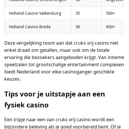
Holland Casino Valkenburg
35
500+
Holland Casino Breda
30
450+
Deze vergelijking toont aan dat cruks vrij casino niet
enkel draait om getallen, maar ook om de totale
ervaring die bezoekers aangeboden krijgt. Van intieme
speelzalen tot grootschalige entertainment complexen
biedt Nederland voor elke casinoganger geschikte
keuzes.
Tips voor je uitstapje aan een
fysiek casino
Een tripje naar een van cruks vrij casino wordt een
bijzondere beleving als je goed voorbereid bent. Of je