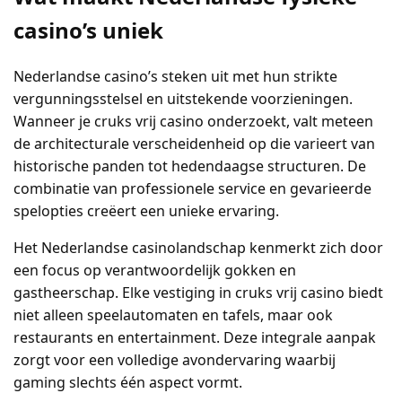
casino’s uniek
Nederlandse casino’s steken uit met hun strikte
vergunningsstelsel en uitstekende voorzieningen.
Wanneer je cruks vrij casino onderzoekt, valt meteen
de architecturale verscheidenheid op die varieert van
historische panden tot hedendaagse structuren. De
combinatie van professionele service en gevarieerde
spelopties creëert een unieke ervaring.
Het Nederlandse casinolandschap kenmerkt zich door
een focus op verantwoordelijk gokken en
gastheerschap. Elke vestiging in cruks vrij casino biedt
niet alleen speelautomaten en tafels, maar ook
restaurants en entertainment. Deze integrale aanpak
zorgt voor een volledige avondervaring waarbij
gaming slechts één aspect vormt.