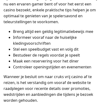
nu een ervaren gamer bent of voor het eerst een
casino bezoekt, enkele praktische tips helpen je om
optimaal te genieten van je spelersavond en
teleurstellingen te voorkomen.
Breng altijd een geldig legitimatiebewijs mee
Informeer vooraf naar de huiselijke
kledingvoorschriften
Stel een speelbudget vast en volg dit
Bestudeer de regels voordat je speelt
Maak een reservering voor het diner
Controleer openingstijden en evenementen
Wanneer je besluit om naar cruks vrij casino af te
reizen, is het verstandig om vooraf de website te
raadplegen voor recente details over promoties,
wedstrijden en aanbiedingen die tijdens je bezoek
worden gehouden.