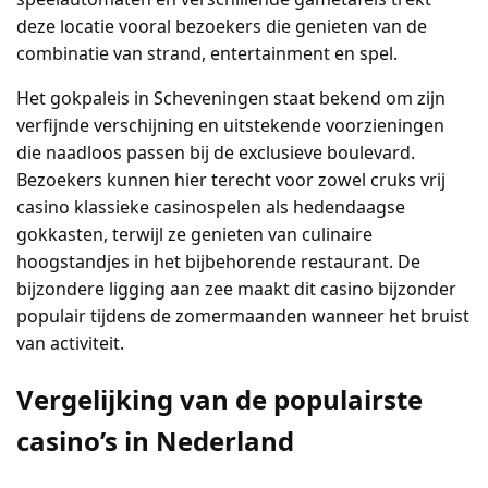
deze locatie vooral bezoekers die genieten van de
combinatie van strand, entertainment en spel.
Het gokpaleis in Scheveningen staat bekend om zijn
verfijnde verschijning en uitstekende voorzieningen
die naadloos passen bij de exclusieve boulevard.
Bezoekers kunnen hier terecht voor zowel cruks vrij
casino klassieke casinospelen als hedendaagse
gokkasten, terwijl ze genieten van culinaire
hoogstandjes in het bijbehorende restaurant. De
bijzondere ligging aan zee maakt dit casino bijzonder
populair tijdens de zomermaanden wanneer het bruist
van activiteit.
Vergelijking van de populairste
casino’s in Nederland