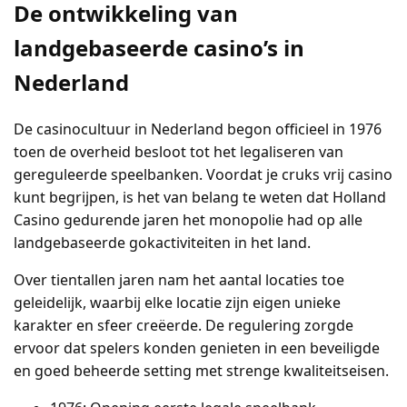
De ontwikkeling van
landgebaseerde casino’s in
Nederland
De casinocultuur in Nederland begon officieel in 1976
toen de overheid besloot tot het legaliseren van
gereguleerde speelbanken. Voordat je cruks vrij casino
kunt begrijpen, is het van belang te weten dat Holland
Casino gedurende jaren het monopolie had op alle
landgebaseerde gokactiviteiten in het land.
Over tientallen jaren nam het aantal locaties toe
geleidelijk, waarbij elke locatie zijn eigen unieke
karakter en sfeer creëerde. De regulering zorgde
ervoor dat spelers konden genieten in een beveiligde
en goed beheerde setting met strenge kwaliteitseisen.