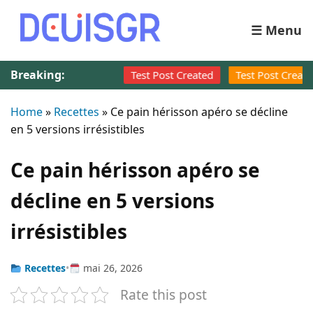
☰ Menu
Breaking:
Test Post Created
Test Post Created
Inves
Home
»
Recettes
»
Ce pain hérisson apéro se décline
en 5 versions irrésistibles
Ce pain hérisson apéro se
décline en 5 versions
irrésistibles
Recettes
•
mai 26, 2026
Rate this post