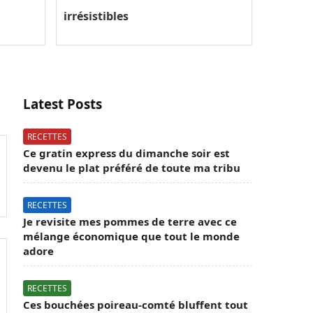
irrésistibles
Latest Posts
RECETTES
Ce gratin express du dimanche soir est
devenu le plat préféré de toute ma tribu
RECETTES
Je revisite mes pommes de terre avec ce
mélange économique que tout le monde
adore
RECETTES
Ces bouchées poireau-comté bluffent tout