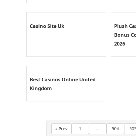
Casino Site Uk
Plush Ca
Bonus Co
2026
Best Casinos Online United
Kingdom
« Prev
1
…
504
50