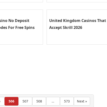
sino No Deposit
United Kingdom Casinos That
des For Free Spins
Accept Skrill 2026
5
506
507
508
…
573
Next »