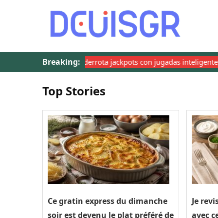
Breaking:
finados de Fairpari derrota jackpots con jugadas inteligentes
Top Stories
Ce gratin express du dimanche
Je rev
soir est devenu le plat préféré de
avec 