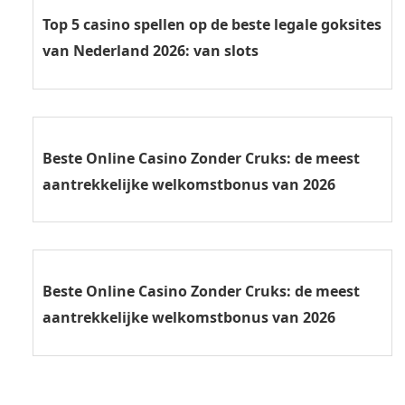
Top 5 casino spellen op de beste legale goksites
van Nederland 2026: van slots
Beste Online Casino Zonder Cruks: de meest
aantrekkelijke welkomstbonus van 2026
Beste Online Casino Zonder Cruks: de meest
aantrekkelijke welkomstbonus van 2026