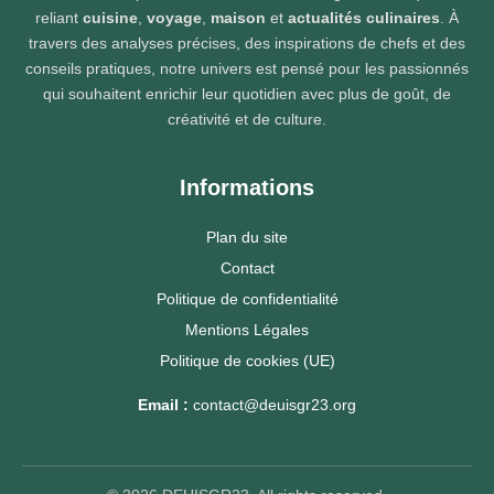
reliant
cuisine
,
voyage
,
maison
et
actualités culinaires
. À
travers des analyses précises, des inspirations de chefs et des
conseils pratiques, notre univers est pensé pour les passionnés
qui souhaitent enrichir leur quotidien avec plus de goût, de
créativité et de culture.
Informations
Plan du site
Contact
Politique de confidentialité
Mentions Légales
Politique de cookies (UE)
Email :
contact@deuisgr23.org