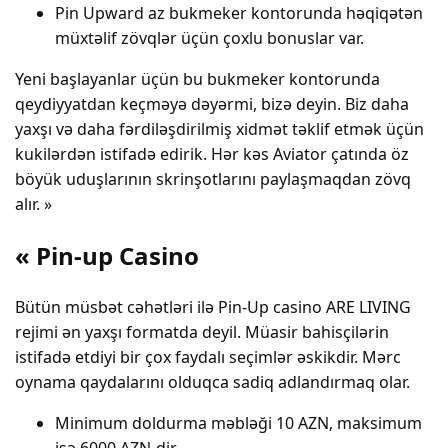
Pin Upward az bukmeker kontorunda həqiqətən
müxtəlif zövqlər üçün çoxlu bonuslar var.
Yeni başlayanlar üçün bu bukmeker kontorunda
qeydiyyatdan keçməyə dəyərmi, bizə deyin. Biz daha
yaxşı və daha fərdiləşdirilmiş xidmət təklif etmək üçün
kukilərdən istifadə edirik. Hər kəs Aviator çatında öz
böyük uduşlarının skrinşotlarını paylaşmaqdan zövq
alır. »
« Pin-up Casino
Bütün müsbət cəhətləri ilə Pin-Up casino ARE LIVING
rejimi ən yaxşı formatda deyil. Müasir bahisçilərin
istifadə etdiyi bir çox faydalı seçimlər əskikdir. Mərc
oynama qaydalarını olduqca sadiq adlandırmaq olar.
Minimum doldurma məbləği 10 AZN, maksimum
isə 6000 AZN-dir.