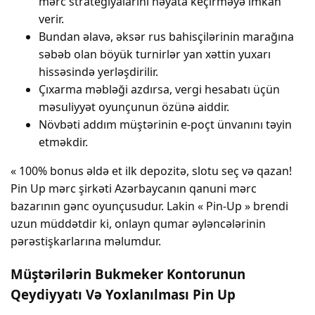
mərc strategiyalarını həyata keçirməyə imkan
verir.
Bundan əlavə, əksər rus bahisçilərinin marağına
səbəb olan böyük turnirlər yan xəttin yuxarı
hissəsində yerləşdirilir.
Çıxarma məbləği azdırsa, vergi hesabatı üçün
məsuliyyət oyunçunun özünə aiddir.
Növbəti addım müştərinin e-poçt ünvanını təyin
etməkdir.
« 100% bonus əldə et ilk depozitə, slotu seç və qazan!
Pin Up mərc şirkəti Azərbaycanın qanuni mərc
bazarının gənc oyunçusudur. Lakin « Pin-Up » brendi
uzun müddətdir ki, onlayn qumar əyləncələrinin
pərəstişkarlarına məlumdur.
Müştərilərin Bukmeker Kontorunun
Qeydiyyatı Və Yoxlanılması Pin Up