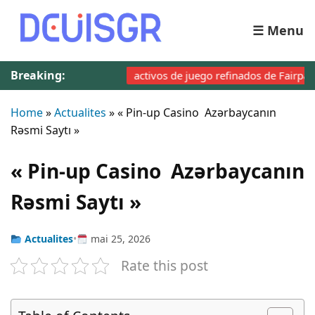
☰ Menu
Breaking:
activos de juego refinados de Fairpari derrot
Home
»
Actualites
»
« Pin-up Casino ️ Azərbaycanın
Rəsmi Saytı »
« Pin-up Casino ️ Azərbaycanın
Rəsmi Saytı »
Actualites
•
mai 25, 2026
Rate this post