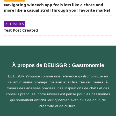
Navigating winexch app feels less like a chore and
more like a casual stroll through your favorite market
ACTUALITES
Test Post Created
À propos de DEUISGR : Gastronomie
DEUISGR s’impose comme une référence gastronomique en
reliant
cuisine
,
voyage
,
maison
et
actualités culinaires
. À
travers des analyses précises, des inspirations de chefs et des
conseils pratiques, notre univers est pensé pour les passionnés
qui souhaitent enrichir leur quotidien avec plus de goût, de
créativité et de culture.