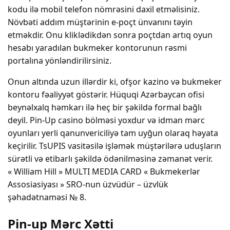
kodu ilə mobil telefon nömrəsini daxil etməlisiniz.
Növbəti addım müştərinin e-poçt ünvanını təyin
etməkdir. Onu kliklədikdən sonra poçtdan artıq oyun
hesabı yaradılan bukmeker kontorunun rəsmi
portalına yönləndirilirsiniz.
Onun altında uzun illərdir ki, ofşor kazino və bukmeker
kontoru fəaliyyət göstərir. Hüquqi Azərbaycan ofisi
beynəlxalq həmkarı ilə heç bir şəkildə formal bağlı
deyil. Pin-Up casino bölməsi yoxdur və idman mərc
oyunları yerli qanunvericiliyə tam uyğun olaraq həyata
keçirilir. TsUPIS vasitəsilə işləmək müştərilərə uduşların
sürətli və etibarlı şəkildə ödənilməsinə zəmanət verir.
« William Hill » MULTI MEDIA CARD « Bukmekerlər
Assosiasiyası » SRO-nun üzvüdür – üzvlük
şəhadətnaməsi № 8.
Pin-up Mərc Xətti