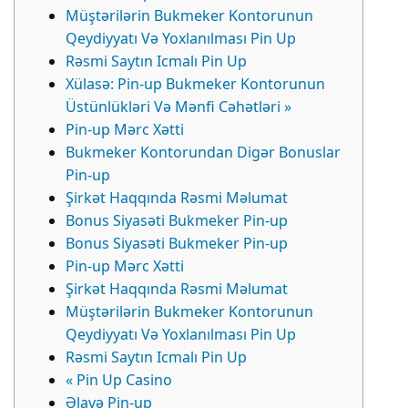
Müştərilərin Bukmeker Kontorunun
Qeydiyyatı Və Yoxlanılması Pin Up
Rəsmi Saytın Icmalı Pin Up
Xülasə: Pin-up Bukmeker Kontorunun
Üstünlükləri Və Mənfi Cəhətləri »
Pin-up Mərc Xətti
Bukmeker Kontorundan Digər Bonuslar
Pin-up
Şirkət Haqqında Rəsmi Məlumat
Bonus Siyasəti Bukmeker Pin-up
Bonus Siyasəti Bukmeker Pin-up
Pin-up Mərc Xətti
Şirkət Haqqında Rəsmi Məlumat
Müştərilərin Bukmeker Kontorunun
Qeydiyyatı Və Yoxlanılması Pin Up
Rəsmi Saytın Icmalı Pin Up
« Pin Up Casino
Əlavə Pin-up