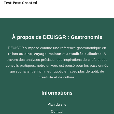
Test Post Created
À propos de DEUISGR : Gastronomie
DEUISGR s’impose comme une référence gastronomique en
reliant
cuisine
,
voyage
,
maison
et
actualités culinaires
. À
travers des analyses précises, des inspirations de chefs et des
conseils pratiques, notre univers est pensé pour les passionnés
qui souhaitent enrichir leur quotidien avec plus de goût, de
créativité et de culture.
Informations
Plan du site
Contact