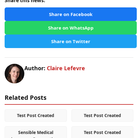
Share this news:
Share on Facebook
Share on WhatsApp
Share on Twitter
Author:
Claire Lefevre
Related Posts
Test Post Created
Test Post Created
Sensible Medical
Test Post Created