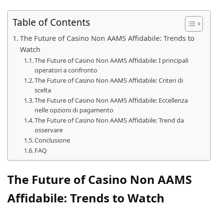
Table of Contents
The Future of Casino Non AAMS Affidabile: Trends to
Watch
The Future of Casino Non AAMS Affidabile: I principali
operatori a confronto
The Future of Casino Non AAMS Affidabile: Criteri di
scelta
The Future of Casino Non AAMS Affidabile: Eccellenza
nelle opzioni di pagamento
The Future of Casino Non AAMS Affidabile: Trend da
osservare
Conclusione
FAQ
The Future of Casino Non AAMS
Affidabile: Trends to Watch