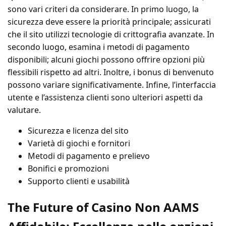
sono vari criteri da considerare. In primo luogo, la
sicurezza deve essere la priorità principale; assicurati
che il sito utilizzi tecnologie di crittografia avanzate. In
secondo luogo, esamina i metodi di pagamento
disponibili; alcuni giochi possono offrire opzioni più
flessibili rispetto ad altri. Inoltre, i bonus di benvenuto
possono variare significativamente. Infine, l’interfaccia
utente e l’assistenza clienti sono ulteriori aspetti da
valutare.
Sicurezza e licenza del sito
Varietà di giochi e fornitori
Metodi di pagamento e prelievo
Bonifici e promozioni
Supporto clienti e usabilità
The Future of Casino Non AAMS